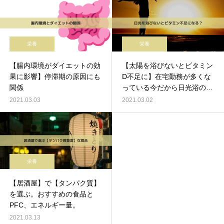
栄養
栄養
【腸内環境がダイエットの効
【太陽を浴びないとビタミン
果に影響】停滞期の原因にも
D不足に】在宅勤務が多くな
関係
っている今だから日光浴のす
すめ。
2021.03.03
2021.03.02
栄養
【居酒屋】で【タンパク質】
を選ぶ。おすすめの食品と
PFC、エネルギー量。
2021.03.13